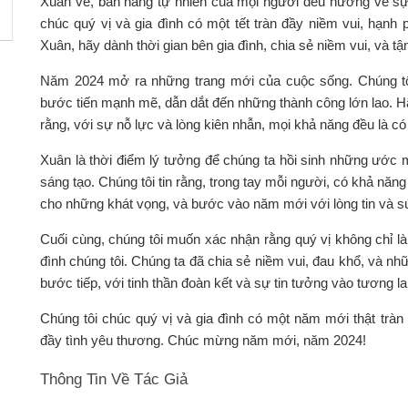
Xuân về, bản năng tự nhiên của mọi người đều hướng về sự
chúc quý vị và gia đình có một tết tràn đầy niềm vui, hạnh
Xuân, hãy dành thời gian bên gia đình, chia sẻ niềm vui, và
Năm 2024 mở ra những trang mới của cuộc sống. Chúng tô
bước tiến mạnh mẽ, dẫn dắt đến những thành công lớn lao. H
rằng, với sự nỗ lực và lòng kiên nhẫn, mọi khả năng đều là có 
Xuân là thời điểm lý tưởng để chúng ta hồi sinh những ước 
sáng tạo. Chúng tôi tin rằng, trong tay mỗi người, có khả n
cho những khát vọng, và bước vào năm mới với lòng tin và 
Cuối cùng, chúng tôi muốn xác nhận rằng quý vị không chỉ l
đình chúng tôi. Chúng ta đã chia sẻ niềm vui, đau khổ, và n
bước tiếp, với tinh thần đoàn kết và sự tin tưởng vào tương lai
Chúng tôi chúc quý vị và gia đình có một năm mới thật tràn 
đầy tình yêu thương. Chúc mừng năm mới, năm 2024!
Thông Tin Về Tác Giả