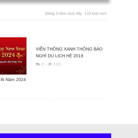
Đăng 3 năm cách đây
133 lượt xem
VIỄN THÔNG XANH THÔNG BÁO
NGHỈ DU LỊCH HÈ 2019
0
-
100
Tết Năm 2024