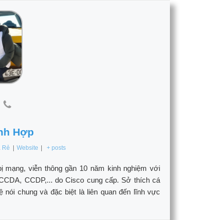
nh Hợp
á Rẻ
|
Website
|
+ posts
bị mạng, viễn thông gần 10 năm kinh nghiệm với
CCDA, CCDP,... do Cisco cung cấp. Sở thích cá
ói chung và đặc biệt là liên quan đến lĩnh vực