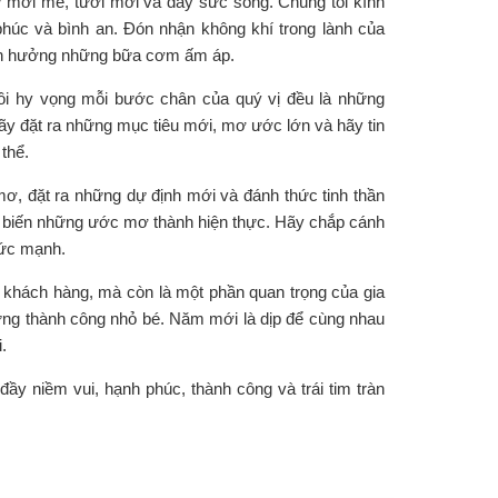
 mới mẻ, tươi mới và đầy sức sống. Chúng tôi kính
 phúc và bình an. Đón nhận không khí trong lành của
 tận hưởng những bữa cơm ấm áp.
i hy vọng mỗi bước chân của quý vị đều là những
ãy đặt ra những mục tiêu mới, mơ ước lớn và hãy tin
thể.
mơ, đặt ra những dự định mới và đánh thức tinh thần
ăng biến những ước mơ thành hiện thực. Hãy chắp cánh
sức mạnh.
à khách hàng, mà còn là một phần quan trọng của gia
hững thành công nhỏ bé. Năm mới là dịp để cùng nhau
.
đầy niềm vui, hạnh phúc, thành công và trái tim tràn