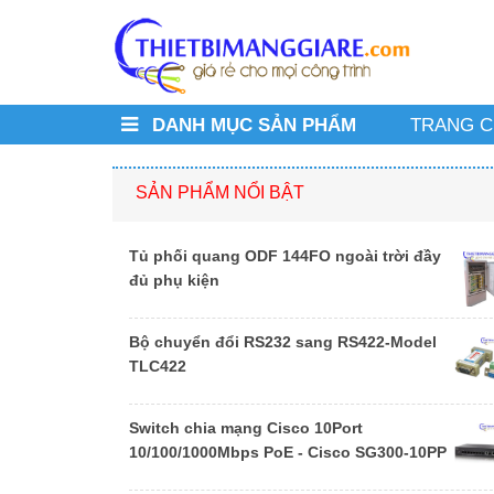
DANH MỤC SẢN PHẨM
TRANG 
SẢN PHẨM NỔI BẬT
Tủ phối quang ODF 144FO ngoài trời đầy
đủ phụ kiện
Bộ chuyển đổi RS232 sang RS422-Model
TLC422
Switch chia mạng Cisco 10Port
10/100/1000Mbps PoE - Cisco SG300-10PP