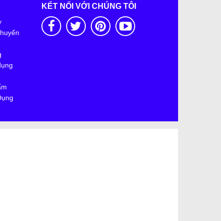
KẾT NỐI VỚI CHÚNG TÔI
y
Khuyến
g
dụng
ẩm
Dụng