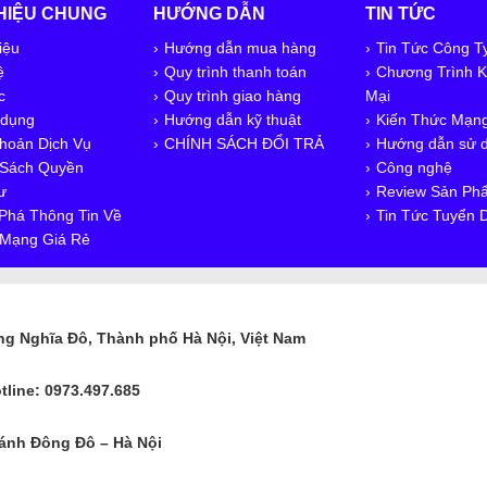
THIỆU CHUNG
HƯỚNG DẪN
TIN TỨC
iệu
Hướng dẫn mua hàng
Tin Tức Công T
ệ
Quy trình thanh toán
Chương Trình 
c
Quy trình giao hàng
Mại
 dụng
Hướng dẫn kỹ thuật
Kiến Thức Mạn
hoản Dịch Vụ
CHÍNH SÁCH ĐỔI TRẢ
Hướng dẫn sử 
 Sách Quyền
Công nghệ
ư
Review Sản Ph
Phá Thông Tin Về
Tin Tức Tuyển 
ị Mạng Giá Rẻ
ng Nghĩa Đô, Thành phố Hà Nội, Việt Nam
tline: 0973.497.685
ánh Đông Đô – Hà Nội