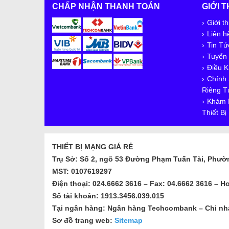
CHẤP NHẬN THANH TOÁN
GIỚI 
Giới th
Liên h
Tin Tứ
Tuyển
Điều K
Chính
Riêng T
Khám 
Thiết B
THIẾT BỊ MẠNG GIÁ RẺ
Trụ Sở: Số 2, ngõ 53 Đường Phạm Tuấn Tài, Phườ
MST: 0107619297
Điện thoại: 024.6662 3616 – Fax: 04.6662 3616 – Ho
Số tài khoản: 1913.3456.039.015
Tại ngân hàng: Ngân hàng Techcombank – Chi nh
Sơ đồ trang web:
Sitemap