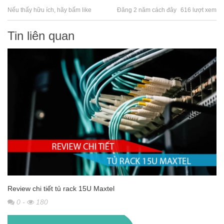
Nếu thấy hữu ích, hãy bấm like
Đăng 2 năm cách đây
616 lượt xem
Tin liên quan
Review chi tiết tủ rack 15U Maxtel
0
-
180