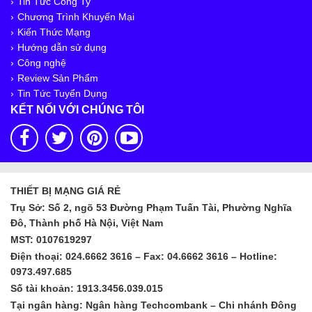
Tin Tức Công Ty
Chương Trình Khuyến Mại
Kiến Thức Mạng
Hướng dẫn sử dụng
Công nghệ
Review Sản Phẩm
Tin Tức Tuyển Dụng
KẾT NỐI VỚI CHÚNG TÔI
THIẾT BỊ MẠNG GIÁ RẺ
Trụ Sở: Số 2, ngõ 53 Đường Phạm Tuấn Tài, Phường Nghĩa
Đô, Thành phố Hà Nội, Việt Nam
MST: 0107619297
Điện thoại: 024.6662 3616 – Fax: 04.6662 3616 – Hotline:
0973.497.685
Số tài khoản: 1913.3456.039.015
Tại ngân hàng: Ngân hàng Techcombank – Chi nhánh Đông