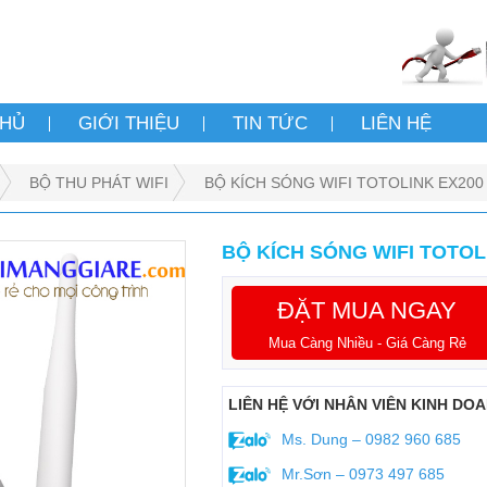
CHỦ
GIỚI THIỆU
TIN TỨC
LIÊN HỆ
BỘ THU PHÁT WIFI
BỘ KÍCH SÓNG WIFI TOTOLINK EX200
BỘ KÍCH SÓNG WIFI TOTOL
ĐẶT MUA NGAY
Mua Càng Nhiều - Giá Càng Rẻ
LIÊN HỆ VỚI NHÂN VIÊN KINH DO
Ms. Dung – 0982 960 685
Mr.Sơn – 0973 497 685