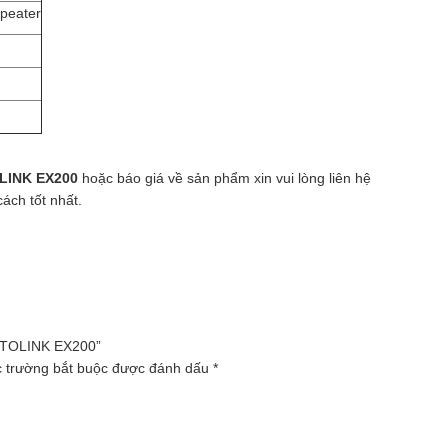
peater
OLINK EX200
hoặc báo giá về sản phẩm xin vui lòng liên hệ
cách tốt nhất.
 TOTOLINK EX200”
 trường bắt buộc được đánh dấu
*