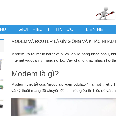
CHỦ
GIỚI THIỆU
TIN TỨC
LIÊN HỆ
MODEM VÀ ROUTER LÀ GÌ? GIỐNG VÀ KHÁC NHAU
Modem và router là hai thiết bị với chức năng khác nhau, 
Internet và quản lý mạng nội bộ. Vậy chúng khác nhau như thế
Modem là gì?
Modem (viết tắt của “modulator-demodulator”) là một thiết b
và kỹ thuật mạng để chuyển đổi tín hiệu giữa tín hiệu số và tí