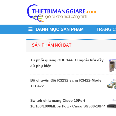
DANH MỤC SẢN PHẨM
TRANG 
SẢN PHẨM NỔI BẬT
Tủ phối quang ODF 144FO ngoài trời đầy
đủ phụ kiện
Bộ chuyển đổi RS232 sang RS422-Model
TLC422
Switch chia mạng Cisco 10Port
10/100/1000Mbps PoE - Cisco SG300-10PP