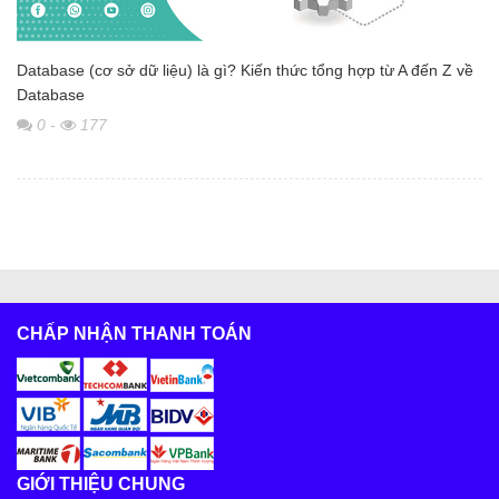
Database (cơ sở dữ liệu) là gì? Kiến thức tổng hợp từ A đến Z về
Database
0
-
177
CHẤP NHẬN THANH TOÁN
GIỚI THIỆU CHUNG