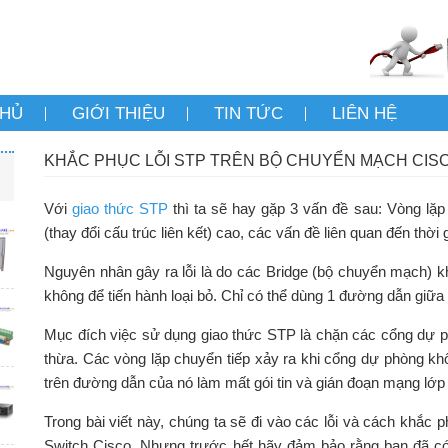
CHỦ
GIỚI THIỆU
TIN TỨC
LIÊN HỆ
KHẮC PHỤC LỖI STP TRÊN BỘ CHUYỂN MẠCH CIS
Với
giao thức STP
thì ta sẽ hay gặp 3 vấn đề sau: Vòng lặp
(thay đổi cấu trúc liên kết) cao, các vấn đề liên quan đến thời
Nguyên nhân gây ra lỗi là do các Bridge (bộ chuyển mạch) khô
không để tiến hành loại bỏ. Chỉ có thể dùng 1 đường dẫn giữa 2
Mục đích việc sử dụng giao thức STP là chặn các cổng dự ph
thừa. Các vòng lặp chuyển tiếp xảy ra khi cổng dự phòng khô
trên đường dẫn của nó làm mất gói tin và gián đoạn mạng lớp 
Trong bài viết này, chúng ta sẽ đi vào các lỗi và cách khắc p
Switch Cisco. Nhưng trước hết hãy đảm bảo rằng bạn đã có 