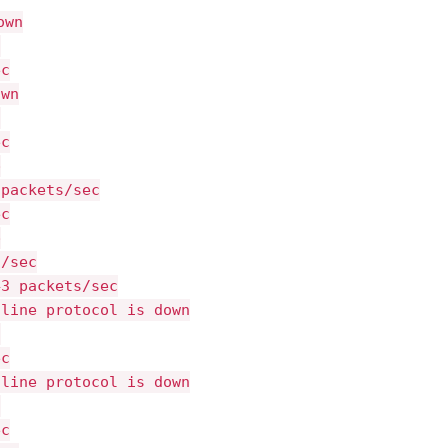
own
c
ec
own
c
ec
p
 packets/sec
ec
p
s/sec
43 packets/sec
 line protocol is down
c
ec
 line protocol is down
c
ec