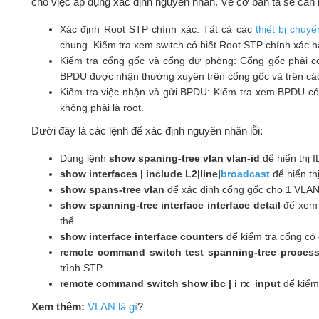
cho việc áp dụng xác định nguyên nhân. Về cơ bản ta sẽ cần
Xác định Root STP chính xác: Tất cả các
thiết bị chuy
chung. Kiểm tra xem switch có biết Root STP chính xác 
Kiểm tra cổng gốc và cổng dự phòng: Cổng gốc phải có 
BPDU được nhận thường xuyên trên cổng gốc và trên các
Kiểm tra việc nhận và gửi BPDU: Kiểm tra xem BPDU có
không phải là root.
Dưới đây là các lệnh để xác định nguyên nhân lỗi:
Dùng lệnh
show spaning-tree vlan vlan-id
để hiển thị 
show interfaces | include L2|line|
broadcast
để hiển thị
show spans-tree vlan
để xác định cổng gốc cho 1 VLAN
show spanning-tree interface interface detail
để xem 
thể.
show interface interface counters
để kiểm tra cổng có
remote command switch test spanning-tree process
trình STP.
remote command switch show ibc | i rx_input
để kiểm 
Xem thêm:
VLAN là gì
?