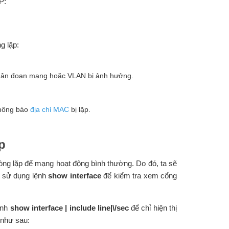
P:
g lặp:
phân đoạn mạng hoặc VLAN bị ảnh hưởng.
 thông báo
địa chỉ MAC
bị lặp.
p
 vòng lặp để mạng hoạt động bình thường. Do đó, ta sẽ
h sử dụng lệnh
show interface
để kiểm tra xem cổng
ệnh
show interface | include line|\/sec
để chỉ hiện thị
h như sau: