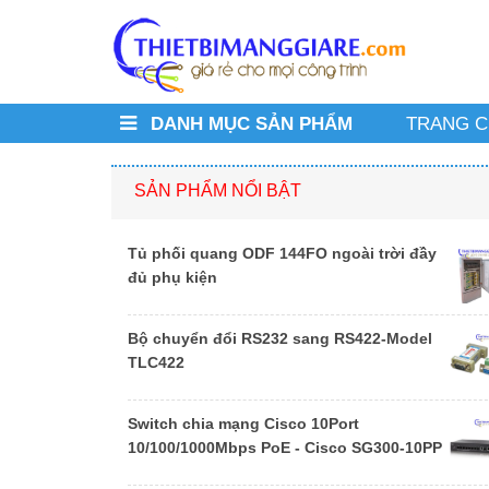
DANH MỤC SẢN PHẨM
TRANG 
SẢN PHẨM NỔI BẬT
Tủ phối quang ODF 144FO ngoài trời đầy
đủ phụ kiện
Bộ chuyển đổi RS232 sang RS422-Model
TLC422
Switch chia mạng Cisco 10Port
10/100/1000Mbps PoE - Cisco SG300-10PP