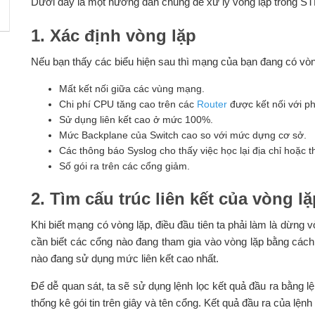
Dưới đây là một hướng dẫn chung để xử lý vòng lặp trong ST
1. Xác định vòng lặp
Nếu bạn thấy các biểu hiện sau thì mạng của bạn đang có vòn
Mất kết nối giữa các vùng mạng.
Chi phí CPU tăng cao trên các
Router
được kết nối với 
Sử dụng liên kết cao ở mức 100%.
Mức Backplane của Switch cao so với mức dựng cơ sở.
Các thông báo Syslog cho thấy việc học lại địa chỉ hoặc
Số gói ra trên các cổng giảm.
2. Tìm cấu trúc liên kết của vòng lặ
Khi biết mạng có vòng lặp, điều đầu tiên ta phải làm là dừng
cần biết các cổng nào đang tham gia vào vòng lặp bằng các
nào đang sử dụng mức liên kết cao nhất.
Để dễ quan sát, ta sẽ sử dụng lệnh lọc kết quả đầu ra bằng l
thống kê gói tin trên giây và tên cổng. Kết quả đầu ra của lện