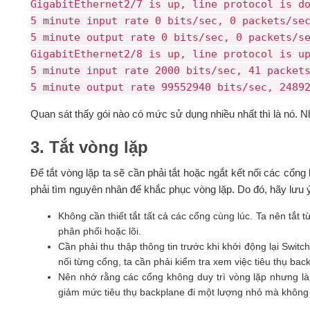
GigabitEthernet2/7 is up, line protocol is d
5 minute input rate 0 bits/sec, 0 packets/se
5 minute output rate 0 bits/sec, 0 packets/s
GigabitEthernet2/8 is up, line protocol is u
5 minute input rate 2000 bits/sec, 41 packet
5 minute output rate 99552940 bits/sec, 2489
Quan sát thấy gói nào có mức sử dụng nhiều nhất thì là nó. Nh
3. Tắt vòng lặp
Để tắt vòng lặp ta sẽ cần phải tắt hoặc ngắt kết nối các cổng
phải tìm nguyên nhân để khắc phục vòng lặp. Do đó, hãy lưu 
Không cần thiết tắt tất cả các cổng cùng lúc. Ta nên tắt 
phân phối hoặc lõi.
Cần phải thu thập thông tin trước khi khởi động lại Swit
nối từng cổng, ta cần phải kiểm tra xem việc tiêu thụ bac
Nên nhớ rằng các cổng không duy trì vòng lặp nhưng làm
giảm mức tiêu thụ backplane đi một lượng nhỏ mà không