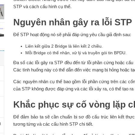
STP và cách cấu hình cụ thể.
Nguyên nhân gây ra lỗi STP
Để STP hoạt động nó sẽ phải đáp ứng yêu cầu giả định sau:
Liên kết giữa 2 Bridge là liên kết 2 chiều.
Mỗi Bridge có thể nhận, xử lý và truyền gói tin BPDU.
Đa số các lỗi gây ra STP đều đến từ lỗi phần cứng hoặc cấu 
Các tình huống này có thể dẫn đến việc mạng bị hỏng hoặc tạo
Các nguyên nhân cụ thể bao gồm lỗi phần cứng trên các cổng
của STP không được đáp ứng và các lỗi xảy ra, có thể tạo ra 
Khắc phục sự cố vòng lặp c
Để đảm bảo ta sẽ cần chuẩn bị sơ đồ cấu trúc liên kết thực
t
tương tứng và các cấu hình STP chi tiết.