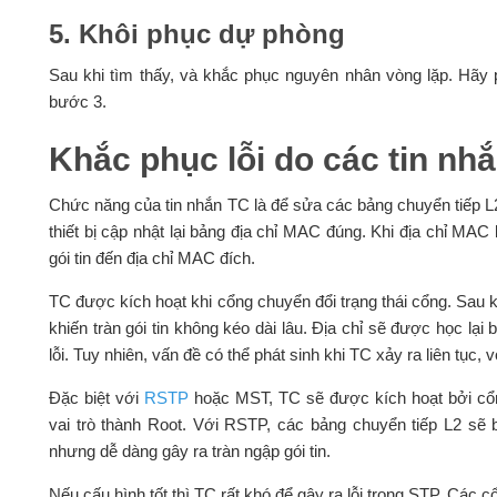
5. Khôi phục dự phòng
Sau khi tìm thấy, và khắc phục nguyên nhân vòng lặp. Hãy p
bước 3.
Khắc phục lỗi do các tin nh
Chức năng của tin nhắn TC là để sửa các bảng chuyển tiếp L2 
thiết bị cập nhật lại bảng địa chỉ MAC đúng. Khi địa chỉ MAC
gói tin đến địa chỉ MAC đích.
TC được kích hoạt khi cổng chuyển đổi trạng thái cổng. Sau khi
khiến tràn gói tin không kéo dài lâu. Địa chỉ sẽ được học lại
lỗi. Tuy nhiên, vấn đề có thể phát sinh khi TC xảy ra liên tục, 
Đặc biệt với
RSTP
hoặc MST, TC sẽ được kích hoạt bởi cổng
vai trò thành Root. Với RSTP, các bảng chuyển tiếp L2 sẽ 
nhưng dễ dàng gây ra tràn ngập gói tin.
Nếu cấu hình tốt thì TC rất khó để gây ra lỗi trong STP. Các c