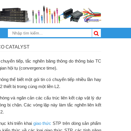
CO CATALYST
 chuyển tiếp, tắc nghẽn băng thông do thông báo TC
 gian hội tụ (convergence time).
ng thể biết một gói tin có chuyển tiếp nhiều lần hay
 thiết bị trong cùng một liền L2.
òng và ngăn cản các cấu trúc liên kết cáp vật lý dư
ng bị chặn. Các vòng lặp này làm tắc nghẽn liên kết
2.
hục khi triển khai
giao thức
STP trên dòng sản phẩm
kiến thức về các loại giao thức STP, các tính năng