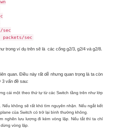
own
c
ec
p
s/sec
2 packets/sec
ư trong ví dụ trên sẽ là các cổng g2/3, g2/4 và g2/8.
 liên quan. Điều này rất dễ nhưng quan trọng là ta còn
ý 3 vấn đề sau:
từng cái một theo thứ tự từ các Switch tầng trên như lớp
ch. Nếu không sẽ rất khó tìm nguyên nhận. Nếu ngắt kết
kplane của Switch có trở lại bình thường không.
 nghẽn lưu lượng đi kèm vòng lặp. Nếu tắt thì ta chỉ
 dừng vòng lặp.