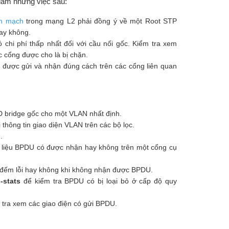
 làm những việc sau:
ển mạch
trong mạng L2 phải đồng ý về một Root STP
hay không.
chi phí thấp nhất đối với cầu nối gốc. Kiểm tra xem
 cổng được cho là bị chặn.
 được gửi và nhận đúng cách trên các cổng liên quan
ID bridge gốc cho một VLAN nhất định.
 thông tin giao diện VLAN trên các bộ lọc.
.
liệu BPDU có được nhận hay không trên một cổng cụ
 đếm lỗi hay không khi không nhận được BPDU.
-stats
để kiểm tra BPDU có bị loại bỏ ở cấp độ quy
tra xem các giao điện có gửi BPDU.