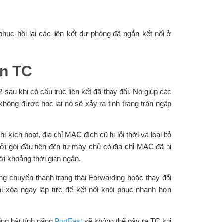
hục hồi lại các liên kết dự phòng đã ngắn kết nối ở
ắn TC
sau khi có cấu trúc liên kết đã thay đổi. Nó giúp các
 không được học lại nó sẽ xảy ra tình trạng tràn ngập
 kích hoạt, địa chỉ MAC đích cũ bị lỗi thời và loại bỏ
 bởi gói đầu tiên đến từ máy chủ có địa chỉ MAC đã bị
với khoảng thời gian ngắn.
 chuyển thành trạng thái Forwarding hoặc thay đổi
bị xóa ngay lập tức để kết nối khôi phục nhanh hơn
ổng bật tính năng
PortFast
sẽ không thể gây ra TC khi