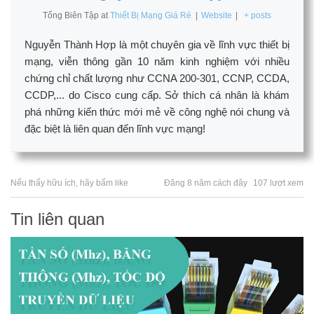
Tổng Biên Tập
at
Thiết Bị Mạng Giá Rẻ
|
Website
|
+ posts
Nguyễn Thành Hợp là một chuyên gia về lĩnh vực thiết bị
mạng, viễn thông gần 10 năm kinh nghiệm với nhiều
chứng chỉ chất lượng như CCNA 200-301, CCNP, CCDA,
CCDP,... do Cisco cung cấp. Sở thích cá nhân là khám
phá những kiến thức mới mẻ về công nghệ nói chung và
đặc biệt là liên quan đến lĩnh vực mạng!
Nếu thấy hữu ích, hãy bấm like
Đăng 8 năm cách đây
107 lượt xem
Tin liên quan