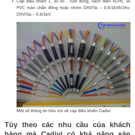
Cáp điều khiển 1, 30 lõi , ruột đồng, cách điện XLPE, vỏ
PVC màn chắn đồng hoặc nhôm DXV/Sc – 0,6/1kV6/1Kv;
DXV/Sa – 0,6/1kV.
Một số thông tin hữu ích về cáp điều khiển Cadivi
Tùy theo các nhu cầu của khách
hàng mà Cadivi có khả năng sản