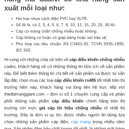
xuất mỗi loại như:
Hai loại nhựa cách điện PVC hay XLPE.
Số lõi là: có 2, 3, 4, 5, 6, 7, 8, 10, 12, 15, 20, 25, 30 lõi.
Cáp có màng chắn chống nhiễu hoặc không.
Cáp không có hoặc có giáp băng hoặc sợi bảo vệ.
Phù hợp các tiêu chuẩn JIS C3401-92, TCVN 5935-1995,
IEC 502.
Hi vọng với những chia sẻ trên về
cáp điều khiển chống nhiễu
cadivi, khách hàng sẽ có những thông tin hữu ích về sản phẩm
này. Để biết thêm thông tin chi tiết về sản phẩm và được tư vấn
lắp đặt, chọn mua các loại
cáp điều khiển rs485
tốt nhất trên thị
trường hiện nay, khách hàng vui lòng liên hệ trực tiếp với
thietbimanggiare.com – đơn vị số 1 chuyên cung cấp và phân
phối những sản phẩm
cáp điều khiển
chính hãng trên thị
trường với mức
giá cáp tín hiệu chống nhiễu
rẻ nhất thị
trường. Đây là đơn vị uy tín, được nhiều người tin dùng lựa
chọn những sản phẩm cáp điện,
cáp mạng
trong nhiều năm
qua. Sản phẩm đảm bảo chất lượng tốt nhất, là những mặt hàng