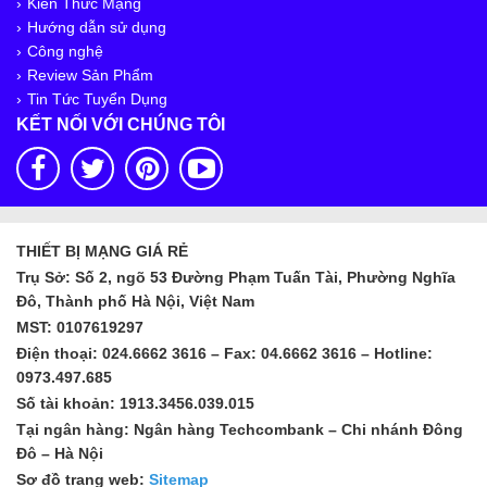
Kiến Thức Mạng
Hướng dẫn sử dụng
Công nghệ
Review Sản Phẩm
Tin Tức Tuyển Dụng
KẾT NỐI VỚI CHÚNG TÔI
THIẾT BỊ MẠNG GIÁ RẺ
Trụ Sở: Số 2, ngõ 53 Đường Phạm Tuấn Tài, Phường Nghĩa
Đô, Thành phố Hà Nội, Việt Nam
MST: 0107619297
Điện thoại: 024.6662 3616 – Fax: 04.6662 3616 – Hotline:
0973.497.685
Số tài khoản: 1913.3456.039.015
Tại ngân hàng: Ngân hàng Techcombank – Chi nhánh Đông
Đô – Hà Nội
Sơ đồ trang web:
Sitemap