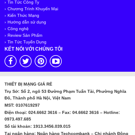
Tin Tức Công Ty
Chương Trình Khuyến Mại
Kiến Thức Mạng
Hướng dẫn sử dụng
Công nghệ
Review Sản Phẩm
Tin Tức Tuyển Dụng
KẾT NỐI VỚI CHÚNG TÔI
THIẾT BỊ MẠNG GIÁ RẺ
Trụ Sở: Số 2, ngõ 53 Đường Phạm Tuấn Tài, Phường Nghĩa
Đô, Thành phố Hà Nội, Việt Nam
MST: 0107619297
Điện thoại: 024.6662 3616 – Fax: 04.6662 3616 – Hotline:
0973.497.685
Số tài khoản: 1913.3456.039.015
Tại ngân hàng: Ngân hàng Techcombank – Chi nhánh Đông