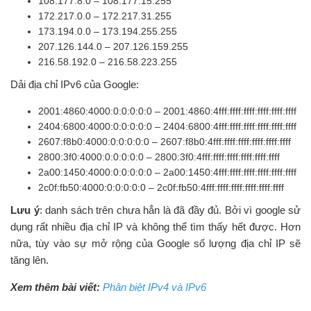
108.177.8.0 – 108.177.15.255
172.217.0.0 – 172.217.31.255
173.194.0.0 – 173.194.255.255
207.126.144.0 – 207.126.159.255
216.58.192.0 – 216.58.223.255
Dải địa chỉ IPv6 của Google:
2001:4860:4000:0:0:0:0:0 – 2001:4860:4fff:ffff:ffff:ffff:ffff:ffff
2404:6800:4000:0:0:0:0:0 – 2404:6800:4fff:ffff:ffff:ffff:ffff:ffff
2607:f8b0:4000:0:0:0:0:0 – 2607:f8b0:4fff:ffff:ffff:ffff:ffff:ffff
2800:3f0:4000:0:0:0:0:0 – 2800:3f0:4fff:ffff:ffff:ffff:ffff:ffff
2a00:1450:4000:0:0:0:0:0 – 2a00:1450:4fff:ffff:ffff:ffff:ffff:ffff
2c0f:fb50:4000:0:0:0:0:0 – 2c0f:fb50:4fff:ffff:ffff:ffff:ffff:ffff
Lưu ý
: danh sách trên chưa hẳn là đã đầy đủ. Bởi vì google sử
dụng rất nhiều địa chỉ IP và không thể tìm thấy hết được. Hơn
nữa, tùy vào sự mở rộng của Google số lượng địa chỉ IP sẽ
tăng lên.
Xem thêm bài viết:
Phân biệt IPv4 và IPv6