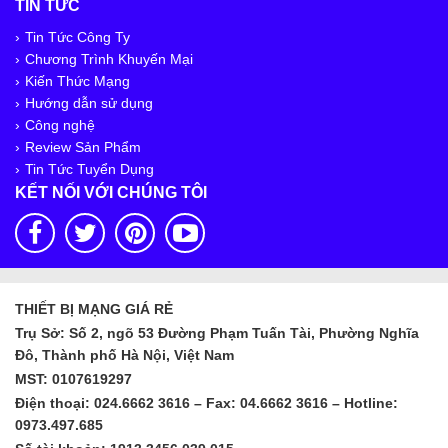
TIN TỨC
Tin Tức Công Ty
Chương Trình Khuyến Mại
Kiến Thức Mạng
Hướng dẫn sử dụng
Công nghệ
Review Sản Phẩm
Tin Tức Tuyển Dụng
KẾT NỐI VỚI CHÚNG TÔI
THIẾT BỊ MẠNG GIÁ RẺ
Trụ Sở: Số 2, ngõ 53 Đường Phạm Tuấn Tài, Phường Nghĩa
Đô, Thành phố Hà Nội, Việt Nam
MST: 0107619297
Điện thoại: 024.6662 3616 – Fax: 04.6662 3616 – Hotline:
0973.497.685