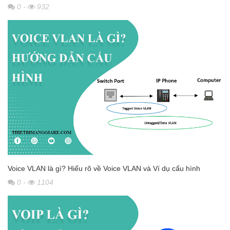
0
-
932
Voice VLAN là gì? Hiểu rõ về Voice VLAN và Ví dụ cấu hình
0
-
1104