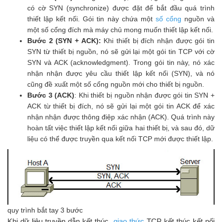
có cờ SYN (synchronize) được đặt để bắt đầu quá trình
thiết lập kết nối. Gói tin này chứa một
số cổng
nguồn và
một số cổng đích mà máy chủ mong muốn thiết lập kết nối.
Bước 2 (SYN + ACK):
Khi thiết bị đích nhận được gói tin
SYN từ thiết bị nguồn, nó sẽ gửi lại một gói tin TCP với cờ
SYN và ACK (acknowledgment). Trong gói tin này, nó xác
nhận nhận được yêu cầu thiết lập kết nối (SYN), và nó
cũng đề xuất một số cổng nguồn mới cho thiết bị nguồn.
Bước 3 (ACK)
: Khi thiết bị nguồn nhận được gói tin SYN +
ACK từ thiết bị đích, nó sẽ gửi lại một gói tin ACK để xác
nhận nhận được thông điệp xác nhận (ACK). Quá trình này
hoàn tất việc thiết lập kết nối giữa hai thiết bị, và sau đó, dữ
liệu có thể được truyền qua kết nối TCP mới được thiết lập.
quy trình bắt tay 3 bước
Khi dữ liệu truyền dẫn kết thúc,
giao thức
TCP kết thúc kết nối