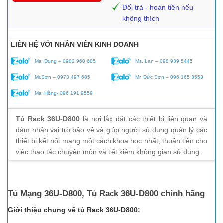
Đổi trả - hoàn tiền nếu
không thích
LIÊN HỆ VỚI NHÂN VIÊN KINH DOANH
Ms. Dung – 0982 960 685
Ms. Lan – 098 939 5445
Mr.Sơn – 0973 497 685
Mr. Đức Sơn – 096 165 3553
Ms. Hồng- 096 191 9559
Tủ Rack 36U-D800
là nơi lắp đặt các thiết bị liên quan và
đảm nhận vai trò bảo vệ và giúp người sử dụng quản lý các
thiết bị kết nối mạng một cách khoa học nhất, thuận tiện cho
việc thao tác chuyên môn và tiết kiệm không gian sử dụng.
Tủ Mạng 36U-D800, Tủ Rack 36U-D800 chính hãng
Giới thiệu chung về tủ Rack 36U-D800: