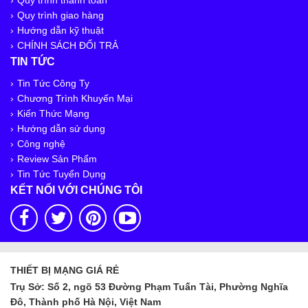
Quy trình giao hàng
Hướng dẫn kỹ thuật
CHÍNH SÁCH ĐỔI TRẢ
TIN TỨC
Tin Tức Công Ty
Chương Trình Khuyến Mại
Kiến Thức Mạng
Hướng dẫn sử dụng
Công nghệ
Review Sản Phẩm
Tin Tức Tuyển Dụng
KẾT NỐI VỚI CHÚNG TÔI
THIẾT BỊ MẠNG GIÁ RẺ
Trụ Sở: Số 2, ngõ 53 Đường Phạm Tuấn Tài, Phường Nghĩa
Đô, Thành phố Hà Nội, Việt Nam