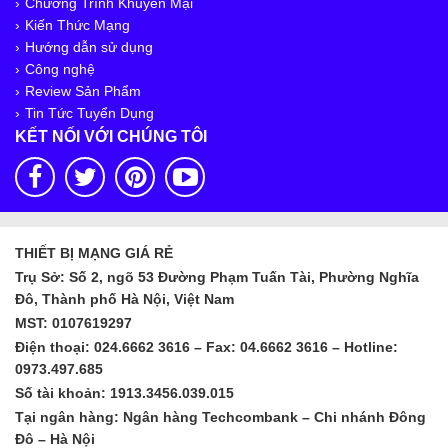
Chương Trình Khuyến Mại
Kiến Thức Mạng
Hướng dẫn sử dụng
Công nghệ
Review Sản Phẩm
Tin Tức Tuyển Dụng
KẾT NỐI VỚI CHÚNG TÔI
THIẾT BỊ MẠNG GIÁ RẺ
Trụ Sở: Số 2, ngõ 53 Đường Phạm Tuấn Tài, Phường Nghĩa
Đô, Thành phố Hà Nội, Việt Nam
MST: 0107619297
Điện thoại: 024.6662 3616 – Fax: 04.6662 3616 – Hotline:
0973.497.685
Số tài khoản: 1913.3456.039.015
Tại ngân hàng: Ngân hàng Techcombank – Chi nhánh Đông
Đô – Hà Nội