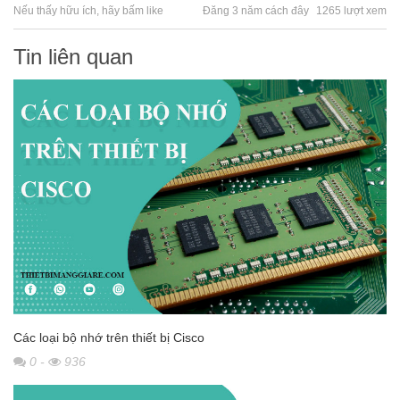
Nếu thấy hữu ích, hãy bấm like
Đăng 3 năm cách đây
1265 lượt xem
Tin liên quan
Các loại bộ nhớ trên thiết bị Cisco
0
-
936