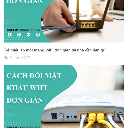
Để thiết lập một mạng WiFi đơn giản tại nhà cần làm gì?
0
-
1025