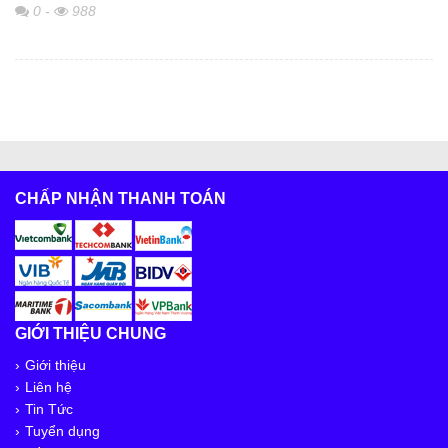
0
-
988
CHẤP NHẬN THANH TOÁN
GIỚI THIỆU CHUNG
Giới thiệu
Liên hệ
Tin Tức
Tuyển dụng