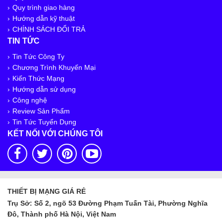
Quy trình giao hàng
Hướng dẫn kỹ thuật
CHÍNH SÁCH ĐỔI TRẢ
TIN TỨC
Tin Tức Công Ty
Chương Trình Khuyến Mại
Kiến Thức Mạng
Hướng dẫn sử dụng
Công nghệ
Review Sản Phẩm
Tin Tức Tuyển Dụng
KẾT NỐI VỚI CHÚNG TÔI
THIẾT BỊ MẠNG GIÁ RẺ
Trụ Sở: Số 2, ngõ 53 Đường Phạm Tuấn Tài, Phường Nghĩa
Đô, Thành phố Hà Nội, Việt Nam