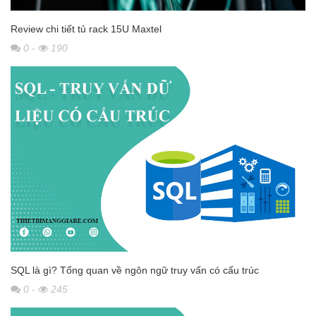
Review chi tiết tủ rack 15U Maxtel
0
-
190
SQL là gì? Tổng quan về ngôn ngữ truy vấn có cấu trúc
0
-
245