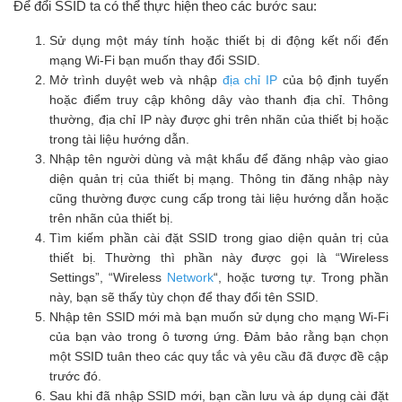
Để đổi SSID ta có thể thực hiện theo các bước sau:
Sử dụng một máy tính hoặc thiết bị di động kết nối đến
mạng Wi-Fi bạn muốn thay đổi SSID.
Mở trình duyệt web và nhập
địa chỉ IP
của bộ định tuyến
hoặc điểm truy cập không dây vào thanh địa chỉ. Thông
thường, địa chỉ IP này được ghi trên nhãn của thiết bị hoặc
trong tài liệu hướng dẫn.
Nhập tên người dùng và mật khẩu để đăng nhập vào giao
diện quản trị của thiết bị mạng. Thông tin đăng nhập này
cũng thường được cung cấp trong tài liệu hướng dẫn hoặc
trên nhãn của thiết bị.
Tìm kiếm phần cài đặt SSID trong giao diện quản trị của
thiết bị. Thường thì phần này được gọi là “Wireless
Settings”, “Wireless
Network
“, hoặc tương tự. Trong phần
này, bạn sẽ thấy tùy chọn để thay đổi tên SSID.
Nhập tên SSID mới mà bạn muốn sử dụng cho mạng Wi-Fi
của bạn vào trong ô tương ứng. Đảm bảo rằng bạn chọn
một SSID tuân theo các quy tắc và yêu cầu đã được đề cập
trước đó.
Sau khi đã nhập SSID mới, bạn cần lưu và áp dụng cài đặt