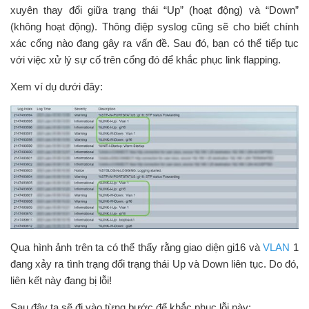
xuyên thay đổi giữa trạng thái “Up” (hoạt động) và “Down”
(không hoạt động). Thông điệp syslog cũng sẽ cho biết chính
xác cổng nào đang gây ra vấn đề. Sau đó, bạn có thể tiếp tục
với việc xử lý sự cố trên cổng đó để khắc phục link flapping.
Xem ví dụ dưới đây:
Qua hình ảnh trên ta có thể thấy rằng giao diện gi16 và
VLAN
1
đang xảy ra tình trạng đổi trạng thái Up và Down liên tục. Do đó,
liên kết này đang bị lỗi!
Sau đây ta sẽ đi vào từng bước để khắc phục lỗi này: