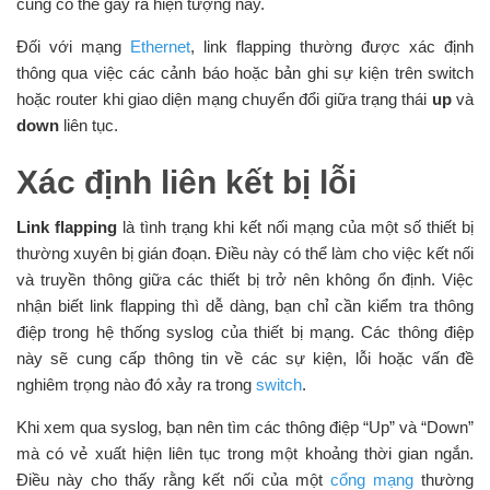
cũng có thể gây ra hiện tượng này.
Đối với mạng
Ethernet
, link flapping thường được xác định
thông qua việc các cảnh báo hoặc bản ghi sự kiện trên switch
hoặc router khi giao diện mạng chuyển đổi giữa trạng thái
up
và
down
liên tục.
Xác định liên kết bị lỗi
Link flapping
là tình trạng khi kết nối mạng của một số thiết bị
thường xuyên bị gián đoạn. Điều này có thể làm cho việc kết nối
và truyền thông giữa các thiết bị trở nên không ổn định. Việc
nhận biết link flapping thì dễ dàng, bạn chỉ cần kiểm tra thông
điệp trong hệ thống syslog của thiết bị mạng. Các thông điệp
này sẽ cung cấp thông tin về các sự kiện, lỗi hoặc vấn đề
nghiêm trọng nào đó xảy ra trong
switch
.
Khi xem qua syslog, bạn nên tìm các thông điệp “Up” và “Down”
mà có vẻ xuất hiện liên tục trong một khoảng thời gian ngắn.
Điều này cho thấy rằng kết nối của một
cổng mạng
thường