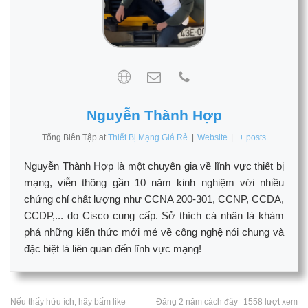
Nguyễn Thành Hợp
Tổng Biên Tập
at
Thiết Bị Mạng Giá Rẻ
|
Website
|
+ posts
Nguyễn Thành Hợp là một chuyên gia về lĩnh vực thiết bị
mạng, viễn thông gần 10 năm kinh nghiệm với nhiều
chứng chỉ chất lượng như CCNA 200-301, CCNP, CCDA,
CCDP,... do Cisco cung cấp. Sở thích cá nhân là khám
phá những kiến thức mới mẻ về công nghệ nói chung và
đặc biệt là liên quan đến lĩnh vực mạng!
Nếu thấy hữu ích, hãy bấm like
Đăng 2 năm cách đây
1558 lượt xem