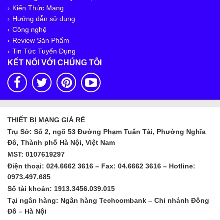
Kiến Thức Mạng
Hướng dẫn sử dụng
Công nghệ
Review Sản Phẩm
Tin Tức Tuyển Dụng
KẾT NỐI VỚI CHÚNG TÔI
THIẾT BỊ MẠNG GIÁ RẺ
Trụ Sở: Số 2, ngõ 53 Đường Phạm Tuấn Tài, Phường Nghĩa
Đô, Thành phố Hà Nội, Việt Nam
MST: 0107619297
Điện thoại: 024.6662 3616 – Fax: 04.6662 3616 – Hotline:
0973.497.685
Số tài khoản: 1913.3456.039.015
Tại ngân hàng: Ngân hàng Techcombank – Chi nhánh Đông
Đô – Hà Nội