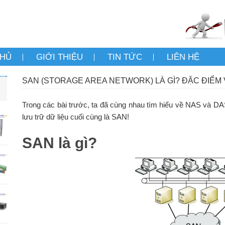
CHỦ
GIỚI THIỆU
TIN TỨC
LIÊN HỆ
SAN (STORAGE AREA NETWORK) LÀ GÌ? ĐẶC ĐIỂM 
Trong các bài trước, ta đã cùng nhau tìm hiểu về NAS và DAS là
lưu trữ dữ liệu cuối cùng là SAN!
SAN là gì?