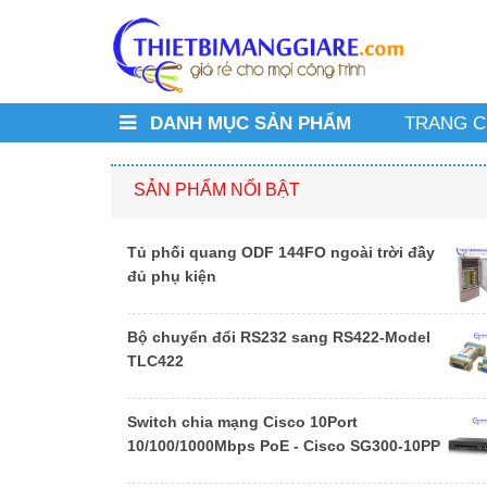
DANH MỤC SẢN PHẨM
TRANG 
SẢN PHẨM NỔI BẬT
Tủ phối quang ODF 144FO ngoài trời đầy
đủ phụ kiện
Bộ chuyển đổi RS232 sang RS422-Model
TLC422
Switch chia mạng Cisco 10Port
10/100/1000Mbps PoE - Cisco SG300-10PP