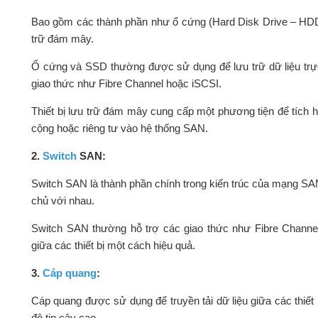
Bao gồm các thành phần như ổ cứng (Hard Disk Drive – HDD), 
trữ đám mây.
Ổ cứng và SSD thường được sử dụng để lưu trữ dữ liệu trự
giao thức như Fibre Channel hoặc iSCSI.
Thiết bị lưu trữ đám mây cung cấp một phương tiện để tích 
cộng hoặc riêng tư vào hệ thống SAN.
2.
Switch
SAN:
Switch SAN là thành phần chính trong kiến trúc của mạng SAN,
chủ với nhau.
Switch SAN thường hỗ trợ các giao thức như Fibre Channel
giữa các thiết bị một cách hiệu quả.
3.
Cáp quang
:
Cáp quang được sử dụng để truyền tải dữ liệu giữa các thiết
độ tin cậy cao.