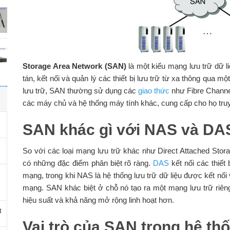
Storage Area Network (SAN)
là một kiểu mạng lưu trữ dữ li
tán, kết nối và quản lý các thiết bị lưu trữ từ xa thông qua 
lưu trữ, SAN thường sử dụng các
giao thức
như Fibre Channel
các máy chủ và hệ thống máy tính khác, cung cấp cho họ truy
SAN khác gì với NAS và DA
So với các loại mạng lưu trữ khác như Direct Attached Stor
có những đặc điểm phân biệt rõ ràng.
DAS
kết nối các thiết
mạng, trong khi NAS là hệ thống lưu trữ dữ liệu được kết nố
mạng. SAN khác biệt ở chỗ nó tạo ra một mạng lưu trữ riên
hiệu suất và khả năng mở rộng linh hoạt hơn.
t
Vai trò của SAN trong hệ thố