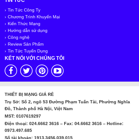
TIN TỨC
Tin Tức Công Ty
Chương Trình Khuyến Mại
Kiến Thức Mạng
Hướng dẫn sử dụng
Công nghệ
Review Sản Phẩm
Tin Tức Tuyển Dụng
KẾT NỐI VỚI CHÚNG TÔI
THIẾT BỊ MẠNG GIÁ RẺ
Trụ Sở: Số 2, ngõ 53 Đường Phạm Tuấn Tài, Phường Nghĩa
Đô, Thành phố Hà Nội, Việt Nam
MST: 0107619297
Điện thoại: 024.6662 3616 – Fax: 04.6662 3616 – Hotline:
0973.497.685
Số tài khoản: 1913.3456.039.015