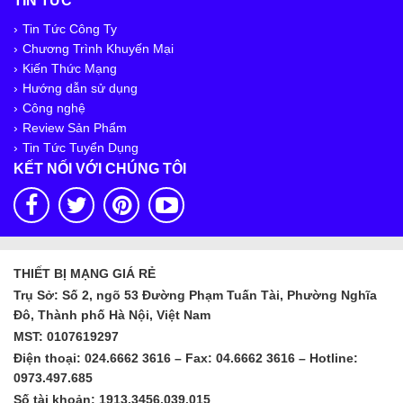
TIN TỨC
Tin Tức Công Ty
Chương Trình Khuyến Mại
Kiến Thức Mạng
Hướng dẫn sử dụng
Công nghệ
Review Sản Phẩm
Tin Tức Tuyển Dụng
KẾT NỐI VỚI CHÚNG TÔI
THIẾT BỊ MẠNG GIÁ RẺ
Trụ Sở: Số 2, ngõ 53 Đường Phạm Tuấn Tài, Phường Nghĩa
Đô, Thành phố Hà Nội, Việt Nam
MST: 0107619297
Điện thoại: 024.6662 3616 – Fax: 04.6662 3616 – Hotline:
0973.497.685
Số tài khoản: 1913.3456.039.015