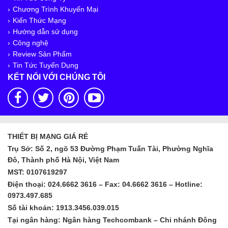
Chương Trình Khuyến Mại
Kiến Thức Mạng
Hướng dẫn sử dụng
Công nghệ
Review Sản Phẩm
Tin Tức Tuyển Dụng
KẾT NỐI VỚI CHÚNG TÔI
THIẾT BỊ MẠNG GIÁ RẺ
Trụ Sở: Số 2, ngõ 53 Đường Phạm Tuấn Tài, Phường Nghĩa
Đô, Thành phố Hà Nội, Việt Nam
MST: 0107619297
Điện thoại: 024.6662 3616 – Fax: 04.6662 3616 – Hotline:
0973.497.685
Số tài khoản: 1913.3456.039.015
Tại ngân hàng: Ngân hàng Techcombank – Chi nhánh Đông