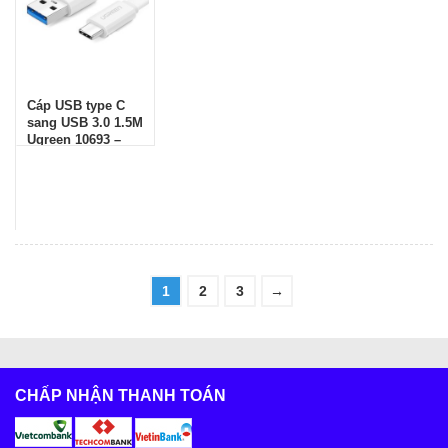
Cáp USB type C
sang USB 3.0 1.5M
Ugreen 10693 –
Chính hãng
1
2
3
→
CHẤP NHẬN THANH TOÁN