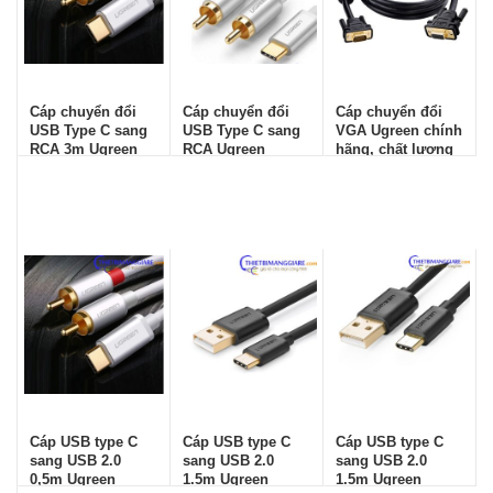
Cáp chuyển đổi
Cáp chuyển đổi
Cáp chuyển đổi
USB Type C sang
USB Type C sang
VGA Ugreen chính
RCA 3m Ugreen
RCA Ugreen
hãng, chất lượng
30737
cao, giá rẻ
Cáp USB type C
Cáp USB type C
Cáp USB type C
sang USB 2.0
sang USB 2.0
sang USB 2.0
0,5m Ugreen
1.5m Ugreen
1.5m Ugreen