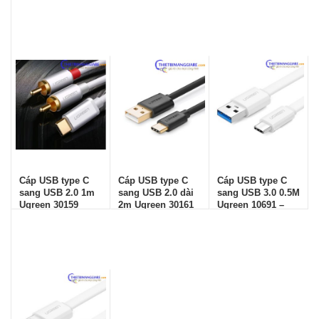
30158
30160
30160 – Chính
hãng
Cáp USB type C
Cáp USB type C
Cáp USB type C
sang USB 2.0 1m
sang USB 2.0 dài
sang USB 3.0 0.5M
Ugreen 30159
2m Ugreen 30161
Ugreen 10691 –
Chính hãng