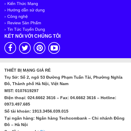
Kiến Thức Mạng
Hướng dẫn sử dụng
Công nghệ
Review Sản Phẩm
Tin Tức Tuyển Dụng
KẾT NỐI VỚI CHÚNG TÔI
THIẾT BỊ MẠNG GIÁ RẺ
Trụ Sở: Số 2, ngõ 53 Đường Phạm Tuấn Tài, Phường Nghĩa
Đô, Thành phố Hà Nội, Việt Nam
MST: 0107619297
Điện thoại: 024.6662 3616 – Fax: 04.6662 3616 – Hotline:
0973.497.685
Số tài khoản: 1913.3456.039.015
Tại ngân hàng: Ngân hàng Techcombank – Chi nhánh Đông
Đô – Hà Nội