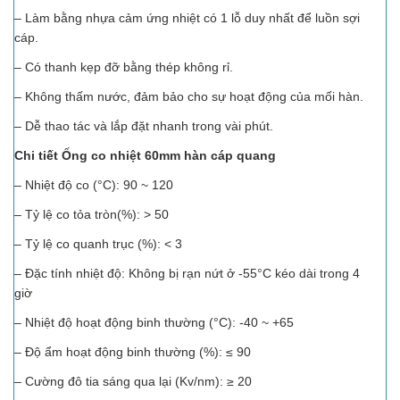
– Làm bằng nhựa cảm ứng nhiệt có 1 lỗ duy nhất để luồn sợi
cáp.
– Có thanh kẹp đỡ bằng thép không rỉ.
– Không thấm nước, đảm bảo cho sự hoạt động của mối hàn.
– Dễ thao tác và lắp đặt nhanh trong vài phút.
Chi tiết Ống co nhiệt 60mm hàn cáp quang
– Nhiệt độ co (°C): 90 ~ 120
– Tỷ lệ co tỏa tròn(%): > 50
– Tỷ lệ co quanh trục (%): < 3
– Đặc tính nhiệt độ: Không bị rạn nứt ở -55°C kéo dài trong 4
giờ
– Nhiệt độ hoạt động binh thường (°C): -40 ~ +65
– Độ ẩm hoạt động binh thường (%): ≤ 90
– Cường đô tia sáng qua lại (Kv/nm): ≥ 20