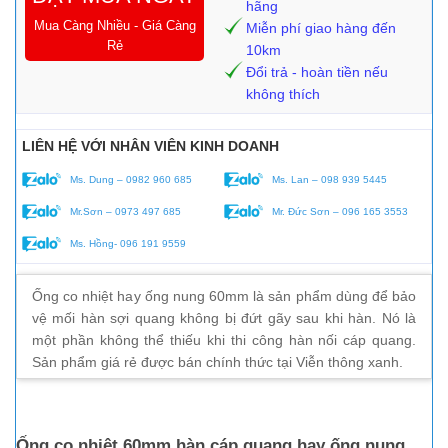
hãng
Mua Càng Nhiều - Giá Càng
Miễn phí giao hàng đến
Rẻ
10km
Đổi trả - hoàn tiền nếu
không thích
LIÊN HỆ VỚI NHÂN VIÊN KINH DOANH
Ms. Dung – 0982 960 685
Ms. Lan – 098 939 5445
Mr.Sơn – 0973 497 685
Mr. Đức Sơn – 096 165 3553
Ms. Hồng- 096 191 9559
Ống co nhiệt hay ống nung 60mm là sản phẩm dùng để bảo
vệ mối hàn sợi quang không bị đứt gãy sau khi hàn. Nó là
một phần không thể thiếu khi thi công hàn nối cáp quang.
Sản phẩm giá rẻ được bán chính thức tại Viễn thông xanh.
Ống co nhiệt 60mm hàn cáp quang hay ống nung