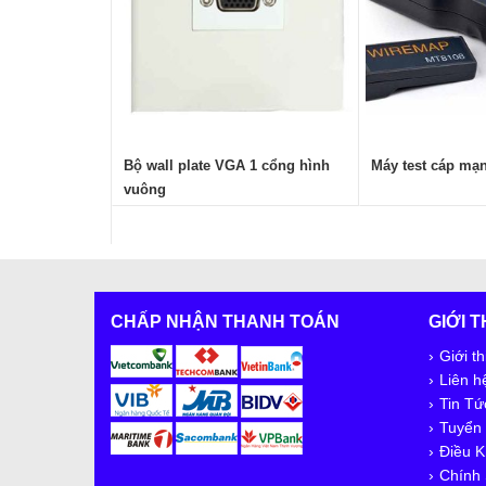
Bộ wall plate VGA 1 cổng hình
Máy test cáp mạ
vuông
CHẤP NHẬN THANH TOÁN
GIỚI 
Giới th
Liên h
Tin Tứ
Tuyển
Điều K
Chính