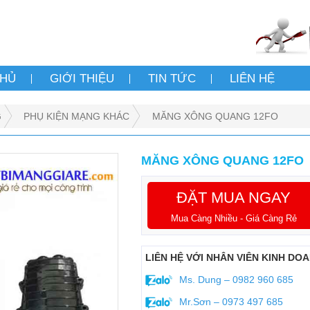
CHỦ
GIỚI THIỆU
TIN TỨC
LIÊN HỆ
G
PHỤ KIỆN MẠNG KHÁC
MĂNG XÔNG QUANG 12FO
MĂNG XÔNG QUANG 12FO
ĐẶT MUA NGAY
Mua Càng Nhiều - Giá Càng Rẻ
LIÊN HỆ VỚI NHÂN VIÊN KINH DO
Ms. Dung – 0982 960 685
Mr.Sơn – 0973 497 685