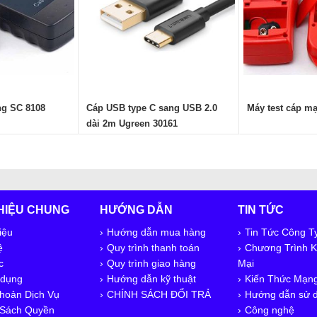
ng SC 8108
Cáp USB type C sang USB 2.0
Máy test cáp m
dài 2m Ugreen 30161
THIỆU CHUNG
HƯỚNG DẪN
TIN TỨC
iệu
Hướng dẫn mua hàng
Tin Tức Công T
ệ
Quy trình thanh toán
Chương Trình 
c
Quy trình giao hàng
Mại
 dụng
Hướng dẫn kỹ thuật
Kiến Thức Mạn
hoản Dịch Vụ
CHÍNH SÁCH ĐỔI TRẢ
Hướng dẫn sử 
 Sách Quyền
Công nghệ