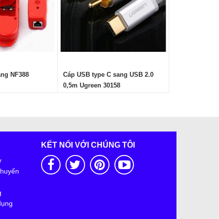
ạng NF388
Cáp USB type C sang USB 2.0
0,5m Ugreen 30158
KẾT NỐI VỚI CHÚNG TÔI
y
Khuyến
g
dụng