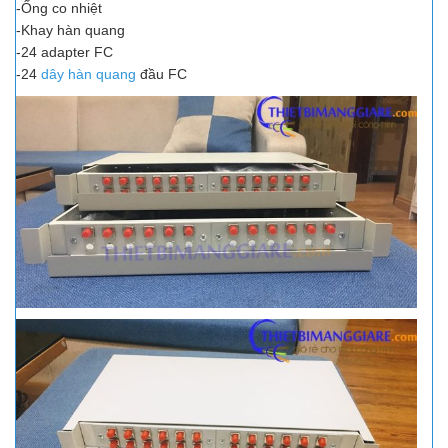
-Ống co nhiệt
-Khay hàn quang
-24 adapter FC
-24
dây hàn quang
đầu FC