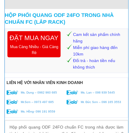
HỘP PHỐI QUANG ODF 24FO TRONG NHÀ
CHUẨN FC (LẮP RACK)
Cam kết sản phẩm chính
ĐẶT MUA NGAY
hãng
Mua Càng Nhiều - Giá Càng
Miễn phí giao hàng đến
Rẻ
10km
Đổi trả - hoàn tiền nếu
không thích
LIÊN HỆ VỚI NHÂN VIÊN KINH DOANH
Ms. Dung – 0982 960 685
Ms. Lan – 098 939 5445
Mr.Sơn – 0973 497 685
Mr. Đức Sơn – 096 165 3553
Ms. Hồng- 096 191 9559
Hộp phối quang ODF 24FO chuẩn FC trong nhà được làm