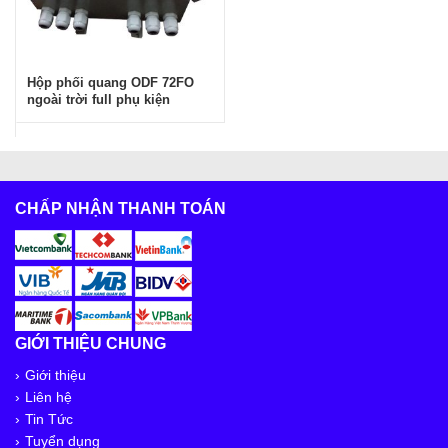
Hộp phối quang ODF 72FO
ngoài trời full phụ kiện
CHẤP NHẬN THANH TOÁN
GIỚI THIỆU CHUNG
Giới thiệu
Liên hệ
Tin Tức
Tuyển dụng