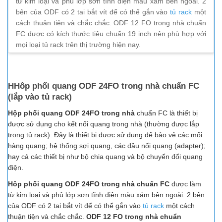
từ kim loại và phủ lớp sơn tĩnh điện màu xám bên ngoài. 2
bên của ODF có 2 tai bắt vít để có thể gắn vào
tủ rack
một
cách thuận tiện và chắc chắc. ODF 12 FO trong nhà chuẩn
FC được có kích thước tiêu chuẩn 19 inch nên phù hợp với
mọi loại tủ rack trên thị trường hiện nay.
HHôp phối quang ODF 24FO trong nhà chuẩn FC
(lắp vào tủ rack)
Hộp phối quang ODF 24FO trong nhà
chuẩn FC là thiết bị
được sử dụng cho kết nối quang trong nhà (thường được lắp
trong tủ rack). Đây là thiết bị được sử dụng để bảo vệ các mối
hàng quang; hệ thống sợi quang, các đầu nối quang (adapter);
hay cả các thiết bị như bộ chia quang và bộ chuyển đổi quang
điện.
Hôp phối quang ODF 24FO trong nhà chuẩn FC
được làm
từ kim loại và phủ lớp sơn tĩnh điện màu xám bên ngoài. 2 bên
của ODF có 2 tai bắt vít để có thể gắn vào
tủ rack
một cách
thuận tiện và chắc chắc.
ODF 12 FO trong nhà chuẩn