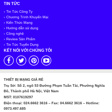
TIN TỨC
Tin Tức Công Ty
Chương Trình Khuyến Mại
Kiến Thức Mạng
Hướng dẫn sử dụng
Công nghệ
Review Sản Phẩm
Tin Tức Tuyển Dụng
KẾT NỐI VỚI CHÚNG TÔI
THIẾT BỊ MẠNG GIÁ RẺ
Trụ Sở: Số 2, ngõ 53 Đường Phạm Tuấn Tài, Phường Nghĩa
Đô, Thành phố Hà Nội, Việt Nam
MST: 0107619297
Điện thoại: 024.6662 3616 – Fax: 04.6662 3616 – Hotline:
0973.497.685