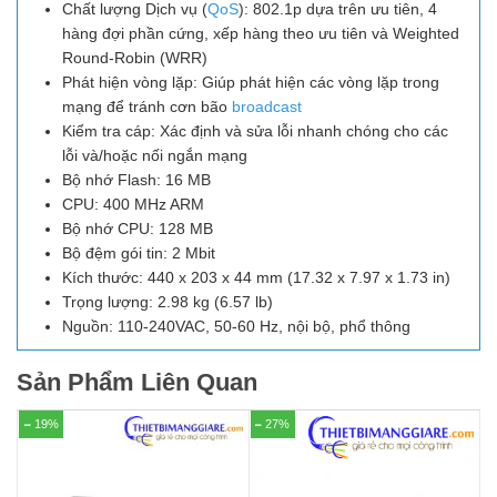
Chất lượng Dịch vụ (
QoS
): 802.1p dựa trên ưu tiên, 4
hàng đợi phần cứng, xếp hàng theo ưu tiên và Weighted
Round-Robin (WRR)
Phát hiện vòng lặp: Giúp phát hiện các vòng lặp trong
mạng để tránh cơn bão
broadcast
Kiểm tra cáp: Xác định và sửa lỗi nhanh chóng cho các
lỗi và/hoặc nối ngắn mạng
Bộ nhớ Flash: 16 MB
CPU: 400 MHz ARM
Bộ nhớ CPU: 128 MB
Bộ đệm gói tin: 2 Mbit
Kích thước: 440 x 203 x 44 mm (17.32 x 7.97 x 1.73 in)
Trọng lượng: 2.98 kg (6.57 lb)
Nguồn: 110-240VAC, 50-60 Hz, nội bộ, phổ thông
Sản Phẩm Liên Quan
19%
27%