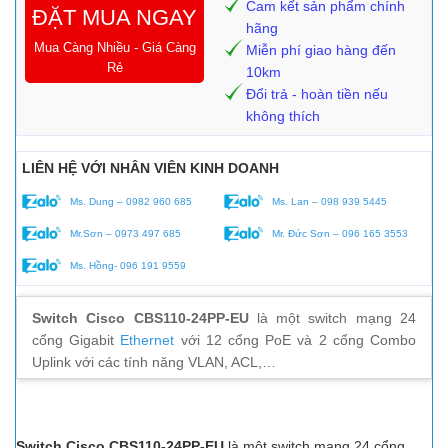
Cam kết sản phẩm chính
ĐẶT MUA NGAY
hãng
Mua Càng Nhiều - Giá Càng
Miễn phí giao hàng đến
Rẻ
10km
Đổi trả - hoàn tiền nếu
không thích
LIÊN HỆ VỚI NHÂN VIÊN KINH DOANH
Ms. Dung – 0982 960 685
Ms. Lan – 098 939 5445
Mr.Sơn – 0973 497 685
Mr. Đức Sơn – 096 165 3553
Ms. Hồng- 096 191 9559
Switch Cisco CBS110-24PP-EU
là một switch mạng 24
cổng Gigabit
Ethernet
với 12 cổng PoE và 2 cổng Combo
Uplink với các tính năng VLAN, ACL,…
Switch Cisco CBS110-24PP-EU
là một switch mạng 24 cổng