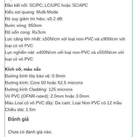
Đầu kết nối: SC/PC; LC/UPC hoặc SC/APC
Kiểu sợi quang: Multi-Mode
Độ suy giảm tín hiệu: ≤0.2 dB
Bước sóng: 850nm
Độ uốn cong: R≥3cm
Lực căng lớn nhất: ≤50N/cm với loại non-PVC và ≤90N/cm với
loại có vỏ PVC
Lực nghiền nát: ≤400N/cm với loại non-PVC và ≤550N/cm với
loại có vỏ PVC
Kích cỡ, màu sắc
Đường kính lớp bảo vệ: 0.9mm
Đường kính: Core 50 hoặc 62.5 microns
Đường kính Cladding: 125 microns
Vỏ PVC (OFNR-rated): 2.0mm hoặc 3.0mm
Màu Loại có vỏ PVC dầy: Da cam; Loại Non-PVC có 12 mầu
Chiều dài: 1.5m
Đánh giá
Chưa có đánh giá nào.