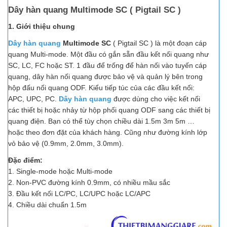
Dây hàn quang Multimode SC ( Pigtail SC )
1. Giới thiệu chung
Dây hàn quang
Multimode SC
( Pigtail SC ) là một đoạn cáp
quang Multi-mode. Một đầu có gắn sẵn đầu kết nối quang như
SC, LC, FC hoặc ST. 1 đầu để trống để hàn nối vào tuyến cáp
quang, dây hàn nối quang được bảo vệ và quản lý bên trong
hộp đấu nối quang ODF. Kiểu tiếp túc của các đầu kết nối:
APC, UPC, PC.
Dây hàn quang
được dùng cho việc kết nối
các thiết bị hoặc nhảy từ hộp phối quang ODF sang các thiết bị
quang điện. Bạn có thể tùy chọn chiều dài 1.5m 3m 5m …
hoặc theo đơn đặt của khách hàng. Cũng như đường kính lớp
vỏ bảo vệ (0.9mm, 2.0mm, 3.0mm).
Đặc điểm:
1. Single-mode hoặc Multi-mode
2. Non-PVC đường kính 0.9mm, có nhiều mầu sắc
3. Đầu kết nối LC/PC, LC/UPC hoặc LC/APC
4. Chiều dài chuẩn 1.5m