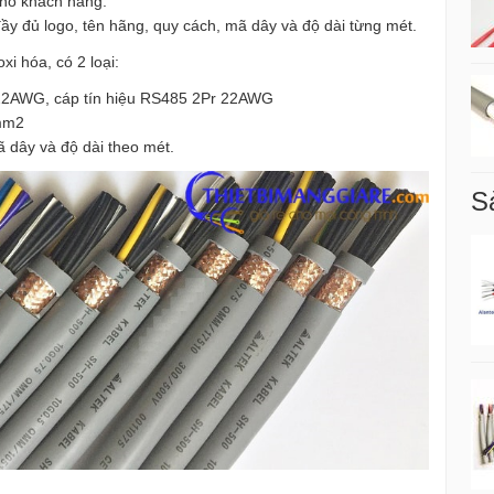
ho khách hàng.
đầy đủ logo, tên hãng, quy cách, mã dây và độ dài từng mét.
xi hóa, có 2 loại:
 22AWG, cáp tín hiệu RS485 2Pr 22AWG
2mm2
ã dây và độ dài theo mét.
S