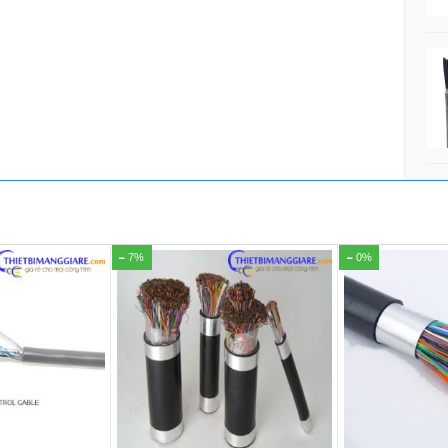
7%
0%