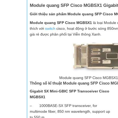
Module quang SFP Cisco MGBSX1
Gigabi
Giới thiệu sản phẩm Module quang SFP Cisco 
Module quang SFP Cisco MGBSX1
là loại Module 
thích với
switch
cisco, hoạt động ở bước sóng 850nm
giá rẻ được phân phối tại Viễn thông Xanh.
Module quang SFP Cisco MGBSX1
Thông số kĩ thuật Module quang SFP Cisco M
Gigabit SX Mini-GBIC SFP Transceiver Cisco
MGBSX1
– 1000BASE-SX SFP transceiver, for
multimode fiber, 850 nm wavelength, support up
to 550 m