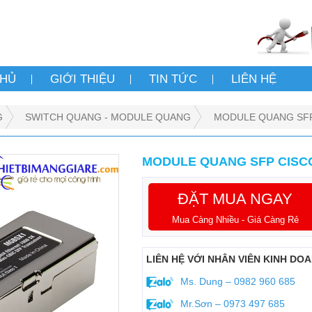
CHỦ
GIỚI THIỆU
TIN TỨC
LIÊN HỆ
G
SWITCH QUANG - MODULE QUANG
MODULE QUANG SFP 
MODULE QUANG SFP CISCO
ĐẶT MUA NGAY
Mua Càng Nhiều - Giá Càng Rẻ
LIÊN HỆ VỚI NHÂN VIÊN KINH DO
Ms. Dung – 0982 960 685
Mr.Sơn – 0973 497 685