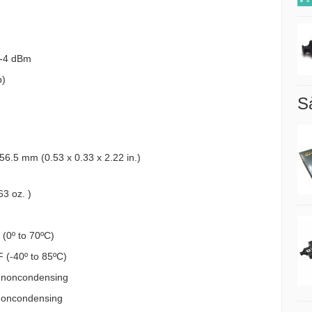
 -4 dBm
p)
S
 56.5 mm (0.53 x 0.33 x 2.22 in.)
63 oz. )
 (0º to 70ºC)
F (-40º to 85ºC)
 noncondensing
noncondensing