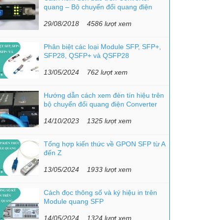
quang – Bộ chuyển đổi quang điện
29/08/2018
4586 lượt xem
Phân biệt các loại Module SFP, SFP+,
SFP28, QSFP+ và QSFP28
13/05/2024
762 lượt xem
Hướng dẫn cách xem đèn tín hiệu trên
bộ chuyển đổi quang điện Converter
quang
14/10/2023
1325 lượt xem
Tổng hợp kiến thức về GPON SFP từ A
đến Z
13/05/2024
1933 lượt xem
Cách đọc thông số và ký hiệu in trên
Module quang SFP
14/05/2024
1324 lượt xem