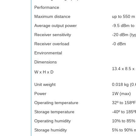
Performance
Maximum distance
up to 550 m
Average output power
-9.5 dBm to
Receiver sensitivity
-20 dBm (ty
Receiver overload
-0 dBm
Environmental
Dimensions
13.4 x 8.5 x
W x H x D
Unit weight
0.018 kg (0.
Power
1W (max)
Operating temperature
32º to 158ºF
Storage temperature
-40º to 185º
Operating humidity
10% to 85%
Storage humidity
5% to 90% 