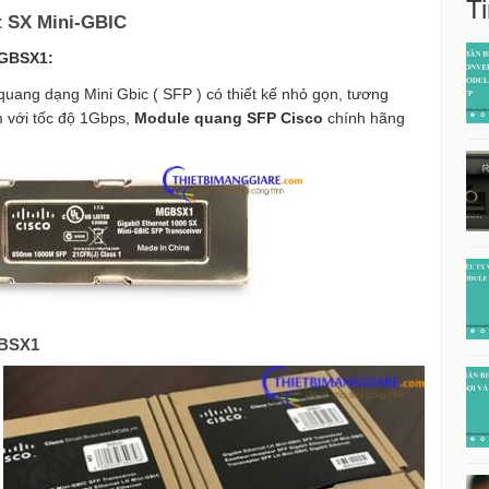
Ti
t SX Mini-GBIC
MGBSX1:
quang dạng Mini Gbic ( SFP ) có thiết kế nhỏ gọn, tương
 với tốc độ 1Gbps,
Module quang SFP Cisco
chính hãng
GBSX1