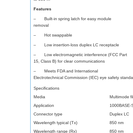
Features
– Built-in spring latch for easy module
removal
– Hot swappable
– Low insertion-loss duplex LC receptacle
– Low electromagnetic interference (FCC Part
15, Class B) for clear communications
– Meets FDA and International
Electrotechnical Commission (IEC) eye safety stand
Specifications
Media
Multimode fi
Application
1000BASE-
Connector type
Duplex LC
Wavelength typical (Tx)
850 nm
Wavelength range (Rx)
850 nm