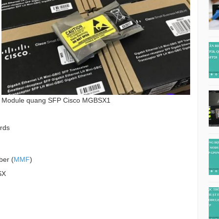
Module quang SFP Cisco MGBSX1
ards
ber (
MMF
)
SX