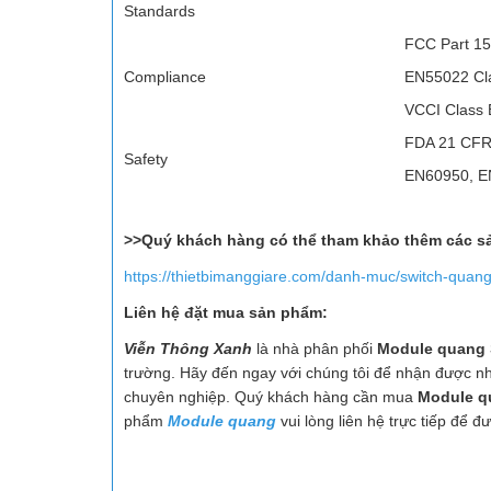
Standards
FCC Part 15
Compliance
EN55022 Cl
VCCI Class 
FDA 21 CFR
Safety
EN60950, EN
>>Quý khách hàng có thể tham khảo thêm các sả
https://thietbimanggiare.com/danh-muc/switch-quan
Liên hệ đặt mua sản phẩm:
Viễn Thông Xanh
là nhà phân phối
Module quang
trường. Hãy đến ngay với chúng tôi để nhận được n
chuyên nghiệp. Quý khách hàng cần mua
Module q
phẩm
Module quang
vui lòng liên hệ trực tiếp để đ