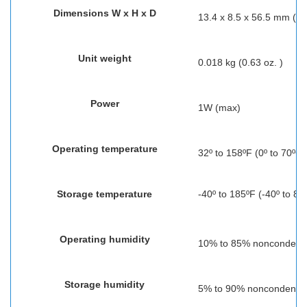
Dimensions
W x H x D
13.4 x 8.5 x 56.5 mm (0.5
Unit weight
0.018 kg (0.63 oz. )
Power
1W (max)
Operating temperature
32º to 158ºF (0º to 70ºC)
Storage temperature
-40º to 185ºF (-40º to 85
Operating humidity
10% to 85% noncondens
Storage humidity
5% to 90% noncondensi