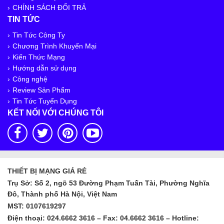
CHÍNH SÁCH ĐỔI TRẢ
TIN TỨC
Tin Tức Công Ty
Chương Trình Khuyến Mại
Kiến Thức Mạng
Hướng dẫn sử dụng
Công nghệ
Review Sản Phẩm
Tin Tức Tuyển Dụng
KẾT NỐI VỚI CHÚNG TÔI
THIẾT BỊ MẠNG GIÁ RẺ
Trụ Sở: Số 2, ngõ 53 Đường Phạm Tuấn Tài, Phường Nghĩa
Đô, Thành phố Hà Nội, Việt Nam
MST: 0107619297
Điện thoại: 024.6662 3616 – Fax: 04.6662 3616 – Hotline: