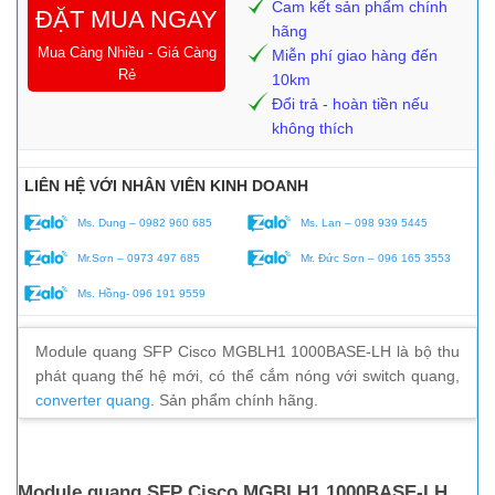
Cam kết sản phẩm chính
ĐẶT MUA NGAY
hãng
Mua Càng Nhiều - Giá Càng
Miễn phí giao hàng đến
Rẻ
10km
Đổi trả - hoàn tiền nếu
không thích
LIÊN HỆ VỚI NHÂN VIÊN KINH DOANH
Ms. Dung – 0982 960 685
Ms. Lan – 098 939 5445
Mr.Sơn – 0973 497 685
Mr. Đức Sơn – 096 165 3553
Ms. Hồng- 096 191 9559
Module quang SFP Cisco MGBLH1 1000BASE-LH là bộ thu
phát quang thế hệ mới, có thể cắm nóng với switch quang,
converter quang
. Sản phẩm chính hãng.
Module quang SFP Cisco MGBLH1 1000BASE-LH