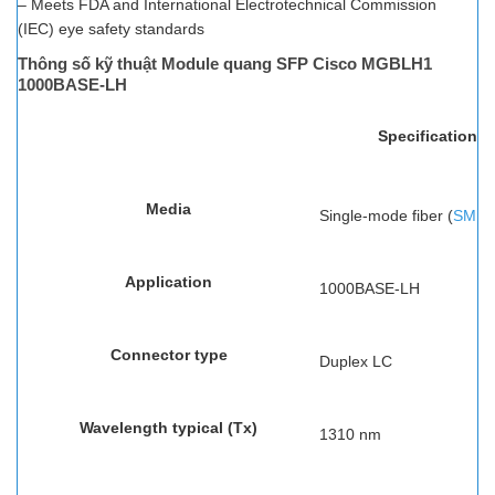
– Meets FDA and International Electrotechnical Commission
(IEC) eye safety standards
Thông số kỹ thuật Module quang SFP Cisco MGBLH1
1000BASE-LH
Specifications
Media
Single-mode fiber (
SMF
)
Application
1000BASE-LH
Connector type
Duplex LC
Wavelength typical (Tx)
1310 nm