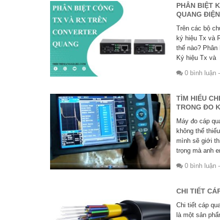
PHÂN BIỆT K
QUANG ĐIỆN
Trên các bộ ch
ký hiệu Tx và 
thế nào? Phân 
Ký hiệu Tx và
0 bình luận
-
TÌM HIỂU C
TRONG ĐO K
Máy đo cáp qua
không thể thiếu
mình sẽ giới t
trọng mà anh e
0 bình luận
-
CHI TIẾT C
Chi tiết cáp q
là một sản phẩm