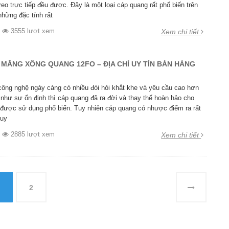
treo trực tiếp đều được. Đây là một loại cáp quang rất phổ biến trên
những đặc tính rất
3555 lượt xem
Xem chi tiết
] MĂNG XÔNG QUANG 12FO – ĐỊA CHỈ UY TÍN BÁN HÀNG
 công nghệ ngày càng có nhiều đòi hỏi khắt khe và yêu cầu cao hơn
 như sự ổn định thì cáp quang đã ra đời và thay thế hoàn hảo cho
được sử dụng phổ biến. Tuy nhiên cáp quang có nhược điểm ra rất
suy
2885 lượt xem
Xem chi tiết
2