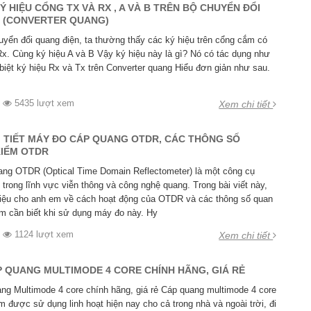
Ý HIỆU CỔNG TX VÀ RX , A VÀ B TRÊN BỘ CHUYỂN ĐỔI
 (CONVERTER QUANG)
uyển đổi quang điện, ta thường thấy các ký hiệu trên cổng cắm có
Rx. Cùng ký hiệu A và B Vậy ký hiệu này là gì? Nó có tác dụng như
biệt ký hiệu Rx và Tx trên Converter quang Hiểu đơn giản như sau.
5435 lượt xem
Xem chi tiết
HI TIẾT MÁY ĐO CÁP QUANG OTDR, CÁC THÔNG SỐ
IỂM OTDR
ng OTDR (Optical Time Domain Reflectometer) là một công cụ
 trong lĩnh vực viễn thông và công nghệ quang. Trong bài viết này,
hiệu cho anh em về cách hoạt động của OTDR và các thông số quan
m cần biết khi sử dụng máy đo này. Hy
1124 lượt xem
Xem chi tiết
ÁP QUANG MULTIMODE 4 CORE CHÍNH HÃNG, GIÁ RẺ
uang Multimode 4 core chính hãng, giá rẻ Cáp quang multimode 4 core
 được sử dụng linh hoạt hiện nay cho cả trong nhà và ngoài trời, đi