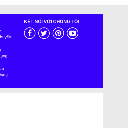
KẾT NỐI VỚI CHÚNG TÔI
y
Khuyến
g
dụng
ẩm
Dụng