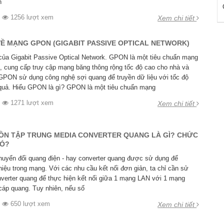
n
1256 lượt xem
Xem chi tiết
 VỀ MẠNG GPON (GIGABIT PASSIVE OPTICAL NETWORK)
của Gigabit Passive Optical Network. GPON là một tiêu chuẩn mạng
, cung cấp truy cập mạng băng thông rộng tốc độ cao cho nhà và
GPON sử dụng công nghệ sợi quang để truyền dữ liệu với tốc độ
quả. Hiểu GPON là gì? GPON là một tiêu chuẩn mạng
1271 lượt xem
Xem chi tiết
N TẬP TRUNG MEDIA CONVERTER QUANG LÀ GÌ? CHỨC
NÓ?
chuyển đổi quang điện - hay converter quang được sử dụng để
hiệu trong mạng. Với các nhu cầu kết nối đơn giản, ta chỉ cần sử
verter quang để thực hiện kết nối giữa 1 mạng LAN với 1 mạng
áp quang. Tuy nhiên, nếu số
650 lượt xem
Xem chi tiết