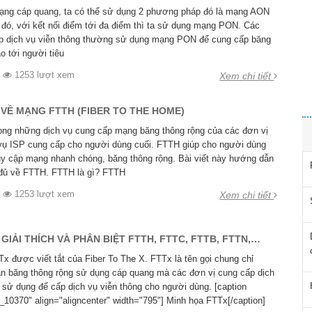
mạng cáp quang, ta có thể sử dụng 2 phương pháp đó là mạng AON
đó, với kết nối điểm tới đa điểm thì ta sử dụng mạng PON. Các
p dịch vụ viễn thông thường sử dụng mạng PON để cung cấp băng
o tới người tiêu
1253 lượt xem
Xem chi tiết
VỀ MẠNG FTTH (FIBER TO THE HOME)
ong những dịch vụ cung cấp mạng băng thông rộng của các đơn vị
vụ ISP cung cấp cho người dùng cuối. FTTH giúp cho người dùng
uy cập mạng nhanh chóng, băng thông rộng. Bài viết này hướng dẫn
y đủ về FTTH. FTTH là gì? FTTH
1253 lượt xem
Xem chi tiết
 GIẢI THÍCH VÀ PHÂN BIỆT FTTH, FTTC, FTTB, FTTN,…
Tx được viết tắt của Fiber To The X. FTTx là tên gọi chung chỉ
n băng thông rộng sử dụng cáp quang mà các đơn vị cung cấp dịch
P sử dụng để cấp dịch vụ viễn thông cho người dùng. [caption
_10370" align="aligncenter" width="795"] Minh họa FTTx[/caption]