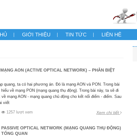
CHỦ
GIỚI THIỆU
TIN TỨC
LIÊN HỆ
MẠNG AON (ACTIVE OPTICAL NETWORK) – PHÂN BIỆT
cáp quang, ta có hai phương án. Đó là mạng AON và PON. Trong bài
m hiểu về mạng PON (mạng quang thụ động). Trong bài này, ta sẽ đi
iết về mạng AON - mạng quang chủ động cho kết nối điểm - điểm. Sau
i viết
1257 lượt xem
Xem chi tiết
 PASSIVE OPTICAL NETWORK (MẠNG QUANG THỤ ĐỘNG)
ỆU TỔNG QUAN