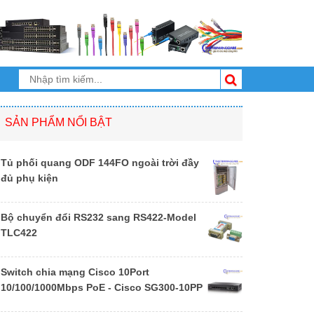
SẢN PHẨM NỔI BẬT
Tủ phối quang ODF 144FO ngoài trời đầy
đủ phụ kiện
Bộ chuyển đổi RS232 sang RS422-Model
TLC422
Switch chia mạng Cisco 10Port
10/100/1000Mbps PoE - Cisco SG300-10PP