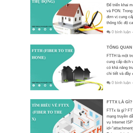
Để triển khai 
và PON. Trong 
đơn vị cung cấ
thông tốc độ ca
0 bình luận
-
TỔNG QUAN 
FTTH là một tr
cung cấp dịch 
có khả năng tr
chi tiết và đầ
0 bình luận
-
FTTX LÀ GÌ?
FTTx là gì? FT
mạng truyền dẫ
vụ Internet IS
id="attachment