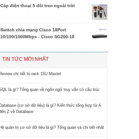
Cáp điện thoại 5 đôi treo ngoài trời
Switch chia mạng Cisco 18Port
10/100/1000Mbps - Cisco SG200-18
TIN TỨC MỚI NHẤT
Review chi tiết tủ rack 15U Maxtel
SQL là gì? Tổng quan về ngôn ngữ truy vấn có cấu trúc
Database (cơ sở dữ liệu) là gì? Kiến thức tổng hợp từ A
đến Z về Database
Hệ quản trị cơ sở dữ liệu là gì? Tổng quan và chi tiết nhất