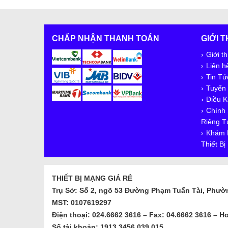
CHẤP NHẬN THANH TOÁN
GIỚI 
Giới th
Liên h
Tin Tứ
Tuyển
Điều K
Chính
Riêng T
Khám 
Thiết B
THIẾT BỊ MẠNG GIÁ RẺ
Trụ Sở: Số 2, ngõ 53 Đường Phạm Tuấn Tài, Phườ
MST: 0107619297
Điện thoại: 024.6662 3616 – Fax: 04.6662 3616 – Ho
Số tài khoản: 1913.3456.039.015