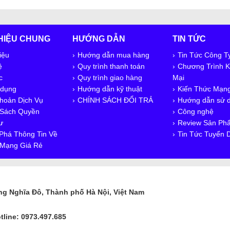
THIỆU CHUNG
HƯỚNG DẪN
TIN TỨC
iệu
Hướng dẫn mua hàng
Tin Tức Công T
ệ
Quy trình thanh toán
Chương Trình 
c
Quy trình giao hàng
Mại
 dụng
Hướng dẫn kỹ thuật
Kiến Thức Mạn
hoản Dịch Vụ
CHÍNH SÁCH ĐỔI TRẢ
Hướng dẫn sử 
 Sách Quyền
Công nghệ
ư
Review Sản Ph
Phá Thông Tin Về
Tin Tức Tuyển 
ị Mạng Giá Rẻ
ng Nghĩa Đô, Thành phố Hà Nội, Việt Nam
tline: 0973.497.685