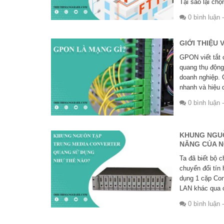
Tại sao lại chọ
0 bình luận
-
GIỚI THIỆU
GPON viết tắt 
quang thụ động
doanh nghiệp. 
nhanh và hiệu 
0 bình luận
-
KHUNG NGUỒ
NĂNG CỦA 
Ta đã biết bộ 
chuyển đổi tín 
dụng 1 cặp Con
LAN khác qua c
0 bình luận
-