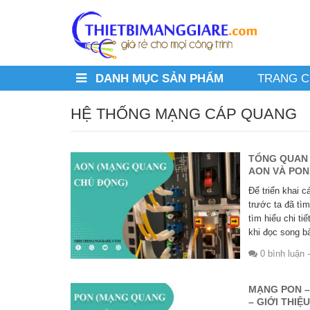
DANH MỤC SẢN PHẨM
TRANG 
HỆ THỐNG MẠNG CÁP QUANG
TỔNG QUAN 
AON VÀ PON
Để triển khai 
trước ta đã tì
tìm hiểu chi t
khi đọc song bà
0 bình luận
-
MẠNG PON –
– GIỚI THI