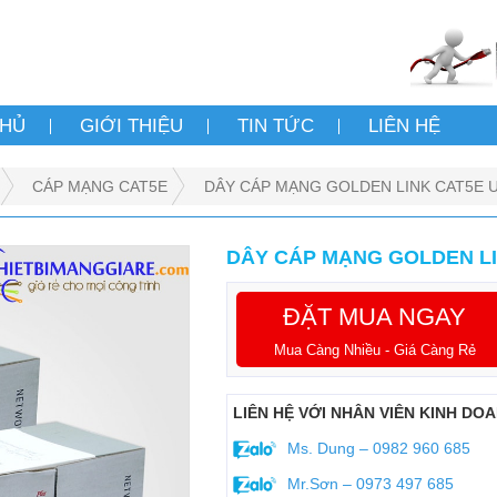
CHỦ
GIỚI THIỆU
TIN TỨC
LIÊN HỆ
CÁP MẠNG CAT5E
DÂY CÁP MẠNG GOLDEN LINK CAT5E
DÂY CÁP MẠNG GOLDEN L
ĐẶT MUA NGAY
Mua Càng Nhiều - Giá Càng Rẻ
LIÊN HỆ VỚI NHÂN VIÊN KINH DO
Ms. Dung – 0982 960 685
Mr.Sơn – 0973 497 685