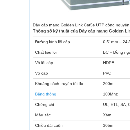
Dây cáp mạng Golden Link Cat5e UTP đồng nguyên
Thông số kỹ thuật của Dây cáp mạng Golden Li
Đường kính lõi cáp
0.51mm – 24 
Chất liệu lõi
BC – Đồng ng
Vỏ lõi cáp
HDPE
Vỏ cáp
PVC
Khoảng cách truyền tối đa
200m
Băng thông
100Mhz
Chứng chỉ
UL, ETL, SA, 
Màu sắc
Xám
Chiều dài cuộn
305m